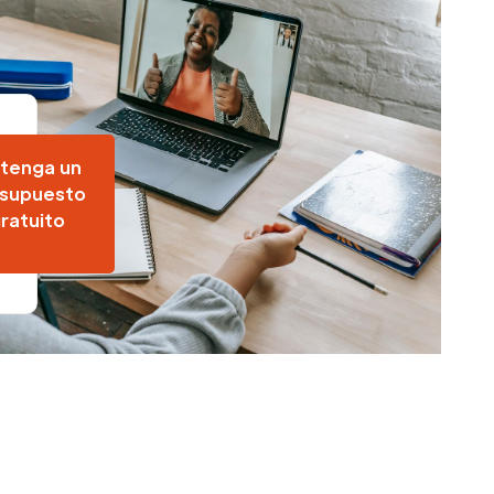
tenga un
supuesto
ratuito