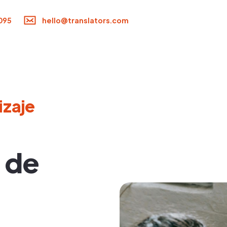
095
hello@translators.com
izaje
 de