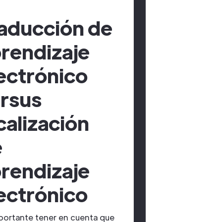
aducción de
rendizaje
ectrónico
rsus
calización
e
rendizaje
ectrónico
portante tener en cuenta que