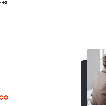
 es
ico