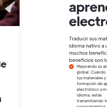
apren
elect
Traducir sus mat
idioma nativo a 
muchos benefici
beneficios son l
de
Mejorando su a
global. Cuando
tus materiales y
formación de a
electrónico a m
a
idioma, estás
transmitiendo t
conocimientos 