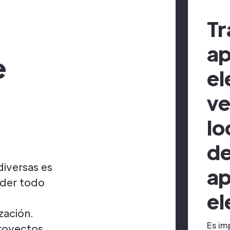
Tr
ap
e
el
ve
lo
d
diversas es
ap
nder todo
el
ización.
Es im
proyectos