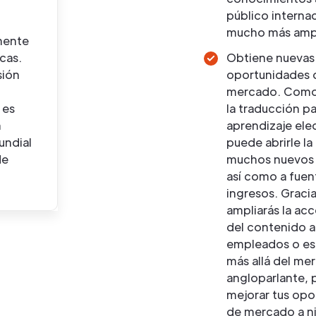
público interna
mucho más ampl
emente
Obtiene nuevas
cas.
oportunidades 
sión
mercado. Como
la traducción pa
 es
aprendizaje ele
n
puede abrirle la
undial
muchos nuevos
de
así como a fuen
ingresos. Graci
ampliarás la acc
del contenido a
empleados o es
más allá del me
angloparlante, 
mejorar tus opo
de mercado a ni