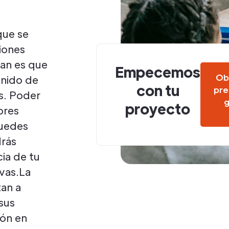
que se
iones
zan es que
Empecemos
Ob
enido de
con tu
pre
s. Poder
g
proyecto
ores
puedes
drás
cia de tu
ivas.La
tan a
sus
ión en