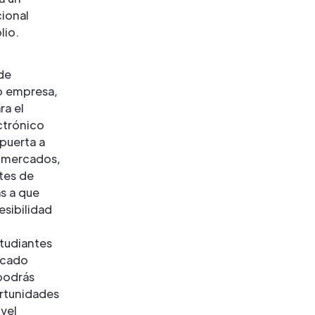
cional
io.
de
 empresa,
ra el
ctrónico
 puerta a
 mercados,
tes de
as a que
esibilidad
tudiantes
rcado
podrás
rtunidades
vel